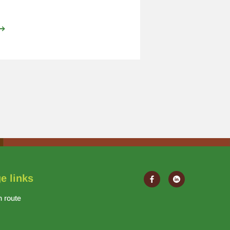
ver
erbeter
w
odem
e links
n route