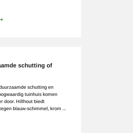
ver
aai
et
oorjaar
amde schutting of
rduurzaamde schutting en
hoogwaardig tuinhuis komen
r door. Hillhout biedt
tegen blauw-schimmel, krom ...