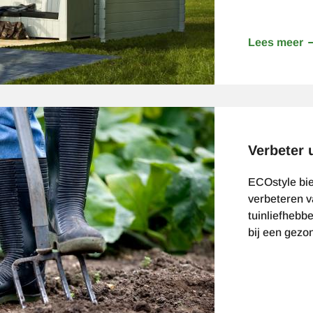
Lees meer
o
V
s
o
t
Verbeter
ECOstyle bie
verbeteren v
tuinliefhebb
bij een gezo