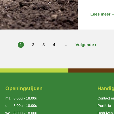
Lees meer
o
V
u
b
Huidige
1
Page
2
Page
3
Page
4
…
Volgende
Volgende ›
pagina
pagina
Openingstijden
Handig
ma
8.00u - 18.00u
Contact e
di
8.00u - 18.00u
Portfolio
wo
8.00u - 18.00u
Bedrijven