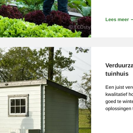
Lees meer
o
Z
in
h
v
Verduurza
tuinhuis
Een juist ve
kwalitatief 
goed te winte
oplossingen 