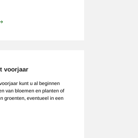
ver
oorkom
os
et
alk
t voorjaar
voorjaar kunt u al beginnen
en van bloemen en planten of
en groenten, eventueel in een