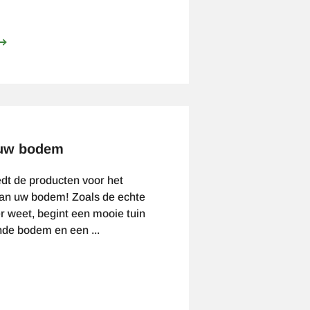
ver
erduurzaamde
chutting
f
uinhuis
 uw bodem
dt de producten voor het
an uw bodem! Zoals de echte
er weet, begint een mooie tuin
nde bodem en een ...