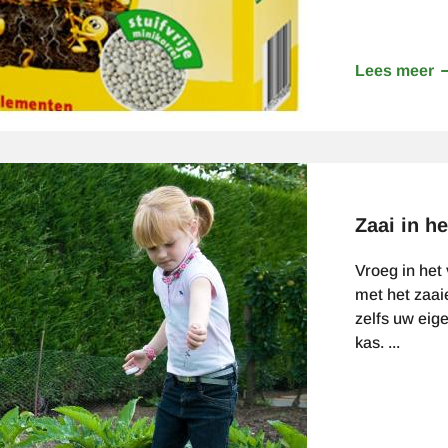
Lees meer
o
V
m
m
k
Zaai in he
Vroeg in het 
met het zaai
zelfs uw eig
kas. ...