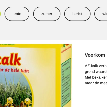
lente
zomer
herfst
wi
Voorkom 
AZ-kalk ver
grond waardo
Met bekalken
maar de mees