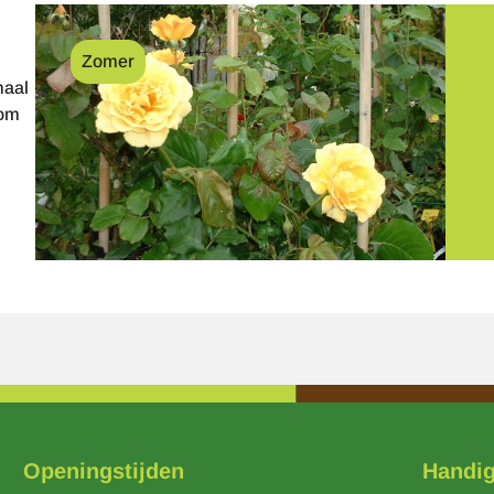
Afbeelding
Zomer
maal
 om
Openingstijden
Handig