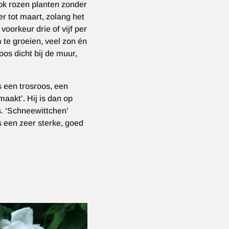
ok rozen planten zonder
er tot maart, zolang het
voorkeur drie of vijf per
 te groeien, veel zon én
oos dicht bij de muur,
 een trosroos, een
aakt’. Hij is dan op
s. ‘Schneewittchen’
s een zeer sterke, goed