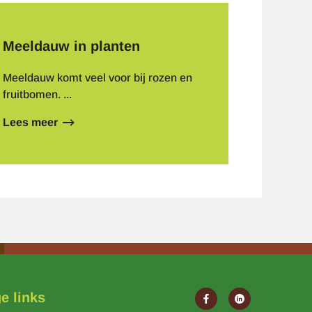
Meeldauw in planten
Meeldauw komt veel voor bij rozen en
fruitbomen. ...
Lees meer
over
Meeldauw
in
planten
e links