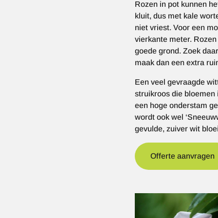
Rozen in pot kunnen he
kluit, dus met kale wort
niet vriest. Voor een mo
vierkante meter. Rozen 
goede grond. Zoek daaro
maak dan een extra rui
Een veel gevraagde wit
struikroos die bloemen 
een hoge onderstam geën
wordt ook wel ‘Sneeuwwi
gevulde, zuiver wit blo
Offerte aanvragen