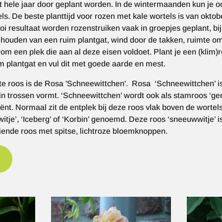
t hele jaar door geplant worden. In de wintermaanden kun je o
els. De beste planttijd voor rozen met kale wortels is van oktob
oi resultaat worden rozenstruiken vaak in groepjes geplant, bij 
houden van een ruim plantgat, wind door de takken, ruimte om
m een plek die aan al deze eisen voldoet. Plant je een (klim)r
m plantgat en vul dit met goede aarde en mest.
te roos is de Rosa 'Schneewittchen'. Rosa ‘Schneewittchen’ is
in trossen vormt. ‘Schneewittchen’ wordt ook als stamroos ‘gem
t. Normaal zit de entplek bij deze roos vlak boven de wortel
tje’, ‘Iceberg’ of ‘Korbin’ genoemd. Deze roos ‘sneeuwwitje’ i
eiende roos met spitse, lichtroze bloemknoppen.