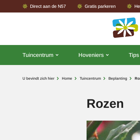
Direct aan de N57
Gratis parkeren
He
Tuincentrum
Hoveniers
Tips
Kruimelpad
U bevindt zich hier
Home
Tuincentrum
Beplanting
Ro
Rozen
Afbeelding