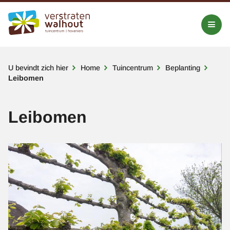
Kruimelpad
U bevindt zich hier
Home
Tuincentrum
Beplanting
Leibomen
Leibomen
Afbeelding