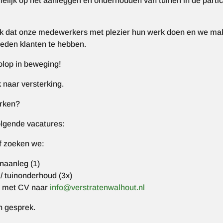
lijk op het aanleggen en onderhouden van tuinen in de particu
jk dat onze medewerkers met plezier hun werk doen en we mak
reden klanten te hebben.
olop in beweging!
 naar versterking.
erken?
olgende vacatures:
jf zoeken we:
aanleg (1)
/ tuinonderhoud (3x)
ief met CV naar
info@verstratenwalhout.nl
n gesprek.