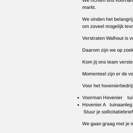
We richten ons voorname
markt.
We vinden het belangri
om zoveel mogelijk tev
Verstraten Walhout is v
Daarom zijn we op zoek
Kom jij ons team verst
Momenteel zijn er de v
Voor het hovenierbedri
Voorman Hovenier tuin
Hovenier A tuinaanleg 
Stuur je sollicitatiebr
We gaan graag met je i