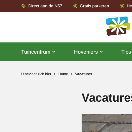
Direct aan de N57
Gratis parkeren
He
Tuincentrum
Hoveniers
Tips
Kruimelpad
U bevindt zich hier
Home
Vacatures
Vacature
Afbeelding