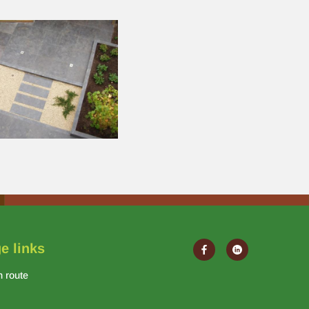
e links
n route