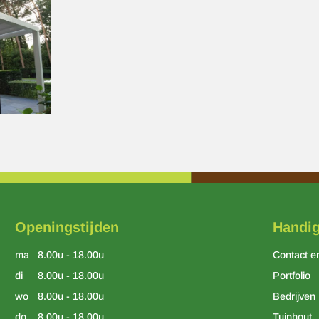
Openingstijden
Handig
ma
8.00u - 18.00u
Contact e
di
8.00u - 18.00u
Portfolio
wo
8.00u - 18.00u
Bedrijven
do
8.00u - 18.00u
Tuinhout