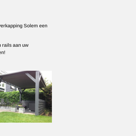
overkapping Solem een
 rails aan uw
en!