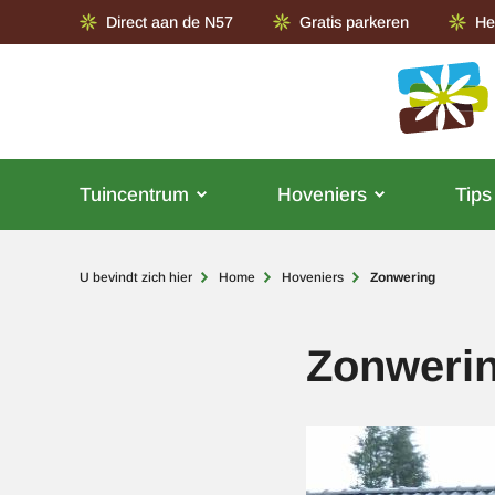
Direct aan de N57
Gratis parkeren
He
Tuincentrum
Hoveniers
Tips
Kruimelpad
U bevindt zich hier
Home
Hoveniers
Zonwering
Zonweri
Afbeelding