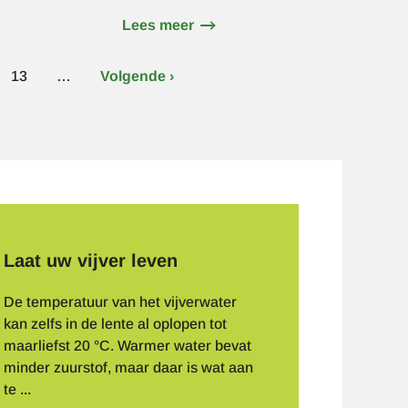
Lees meer
over
Kunstgras
speelveld
e
Page
13
…
Volgende
Volgende ›
ng
pagina
m
Laat uw vijver leven
De temperatuur van het vijverwater
kan zelfs in de lente al oplopen tot
maarliefst 20 °C. Warmer water bevat
minder zuurstof, maar daar is wat aan
te ...