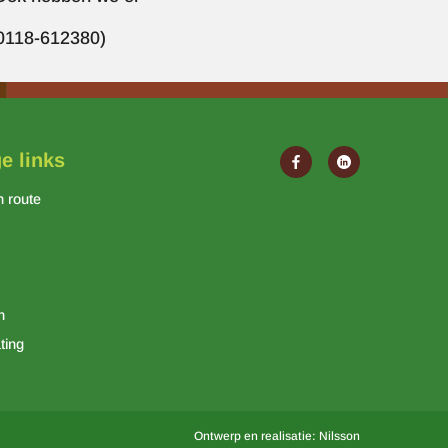
l 0118-612380)
e links
n route
n
ting
Ontwerp en realisatie:
Nilsson