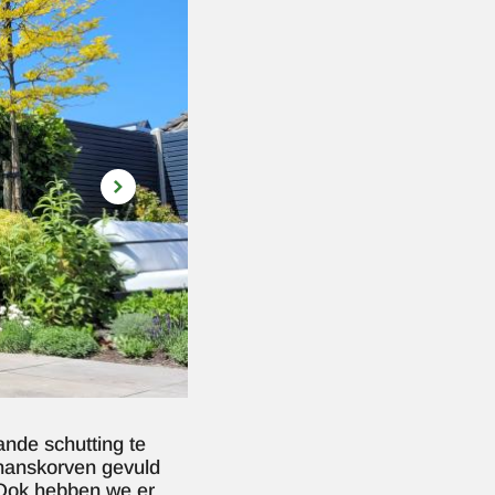
nde schutting te
chanskorven gevuld
 Ook hebben we er