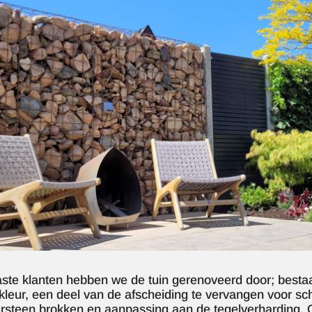
ste klanten hebben we de tuin gerenoveerd door; bestaa
kleur, een deel van de afscheiding te vervangen voor s
rsteen brokken en aanpassing aan de tegelverharding.