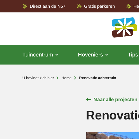
Direct aan de N57
Gratis parkeren
He
Tuincentrum
Hoveniers
Tips
Kruimelpad
U bevindt zich hier
Home
Renovatie achtertuin
Naar alle projecten
Renovati
Afbeelding